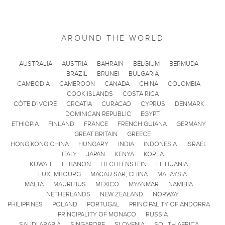
AROUND THE WORLD
AUSTRALIA
AUSTRIA
BAHRAIN
BELGIUM
BERMUDA
BRAZIL
BRUNEI
BULGARIA
CAMBODIA
CAMEROON
CANADA
CHINA
COLOMBIA
COOK ISLANDS
COSTA RICA
CÔTE D'IVOIRE
CROATIA
CURACAO
CYPRUS
DENMARK
DOMINICAN REPUBLIC
EGYPT
ETHIOPIA
FINLAND
FRANCE
FRENCH GUIANA
GERMANY
GREAT BRITAIN
GREECE
HONG KONG CHINA
HUNGARY
INDIA
INDONESIA
ISRAEL
ITALY
JAPAN
KENYA
KOREA
KUWAIT
LEBANON
LIECHTENSTEIN
LITHUANIA
LUXEMBOURG
MACAU SAR, CHINA
MALAYSIA
MALTA
MAURITIUS
MEXICO
MYANMAR
NAMIBIA
NETHERLANDS
NEW ZEALAND
NORWAY
PHILIPPINES
POLAND
PORTUGAL
PRINCIPALITY OF ANDORRA
PRINCIPALITY OF MONACO
RUSSIA
SAUDI ARABIA
SINGAPORE
SLOVENIA
SOUTH AFRICA