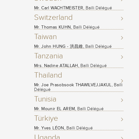
Mr. Carl WACHTMEISTER,
Bailli Délégué
Switzerland
Mr. Thomas KUHN,
Bailli Délégué
Taiwan
Mr. John HUNG - 洪昌維,
Bailli Délégué
Tanzania
Mrs. Nadine ATALLAH,
Bailli Délégué
Thailand
Mr. Joe Prasobsook THAWILVEJJAKUL,
Bailli
Délégué
Tunisia
Mr. Mounir EL AREM,
Bailli Délégué
Türkiye
Mr. Yves LÉON,
Bailli Délégué
Uganda